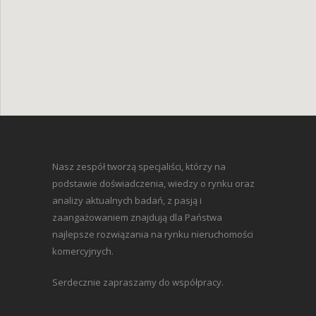
Nasz zespół tworzą specjaliści, którzy na
podstawie doświadczenia, wiedzy o rynku oraz
analizy aktualnych badań, z pasją i
zaangażowaniem znajdują dla Państwa
najlepsze rozwiązania na rynku nieruchomości
komercyjnych.
Serdecznie zapraszamy do współpracy.